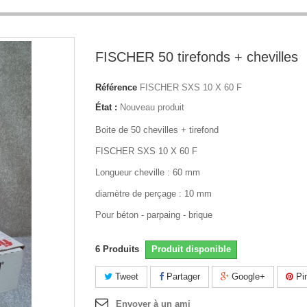
FISCHER 50 tirefonds + chevilles
Référence
FISCHER SXS 10 X 60 F
État :
Nouveau produit
Boite de 50 chevilles + tirefond
FISCHER SXS 10 X 60 F
Longueur cheville : 60 mm
diamètre de perçage : 10 mm
Pour béton - parpaing - brique
6
Produits
Produit disponible
Tweet
Partager
Google+
Pin
Envoyer à un ami