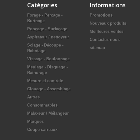
Catégories
Informations
Forage - Perçage -
Promotions
Burinage
Nouveaux produits
Ponçage - Surfaçage
Meilleures ventes
Aspirateur / nettoyeur
Contactez-nous
Sciage - Découpe -
sitemap
Rabotage
Vissage - Boulonnage
Meulage - Disquage -
Rainurage
Mesure et contrôle
Clouage - Assemblage
Autres
Consommables
Malaxeur / Mélangeur
Marques
Coupe-carreaux