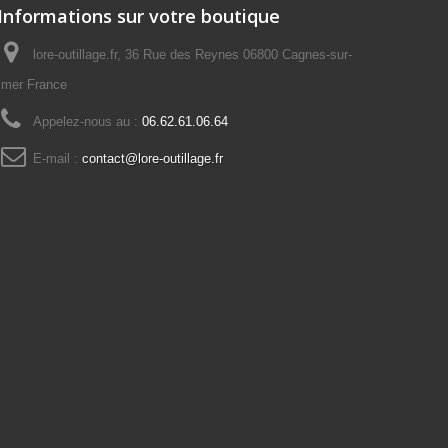
Informations sur votre boutique
lore-outillage.fr, 36 Rue des Reynes 06800 Cagnes-sur-
mer France
Appelez-nous au :
06.62.61.06.64
E-mail :
contact@lore-outillage.fr